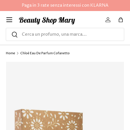
Paga in 3 rate senza interessi con KLARNA
PASSA AI CONTENUTI
Menu
Beauty Shop Mary
Accedi
Bors
Cerca
Cerca
Home
Chloé Eau De Parfum Cofanetto